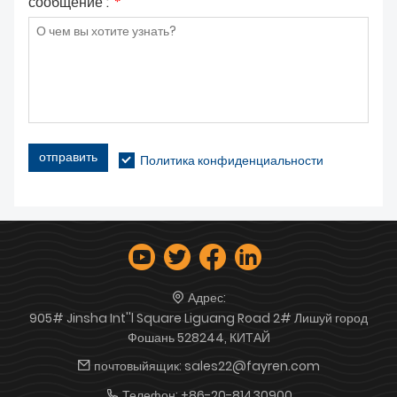
сообщение :
*
отправить
Политика конфиденциальности
Адрес:
905# Jinsha Int''l Square Liguang Road 2# Лишуй город
Фошань 528244, КИТАЙ
почтовыйящик:
sales22@fayren.com
Телефон:
+86-20-81430900