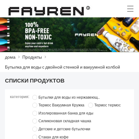
العربية
Deutsch
Ελληνική γλώσσα
English
дома
>
Продукты
>
ДОМА
Бутылка для воды с двойной стенкой и вакуумной колбой
ПРОДУКТЫ
СПИСКИ ПРОДУКТОВ
НОВОСТИ
категория:
Бутылки для воды из нержавеющей стали
СЛУЧАЙ
Термос Вакуумная Кружка
Термос термос
Изолированная банка для еды
ЗАВОД
Силиконовая складная чашка
Детские и детские бутылочки
СВЯЖИТЕСЬ С НАМИ
Стакан для кофе