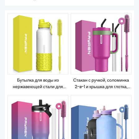
О НАС
Бутылка для воды из
Стакан с ручкой, соломинка
нержавеющей стали для
2-в-1 и крышка для глотка,
улицы — крышка и
герметичный, можно мыть в
силиконовые рукава —
посудомоечной машине,
спортивная бутылка для воды
изолированная дорожная
с двойной стенкой и
кофейная кружка из
вакуумной изоляцией, без
нержавеющей стали,
БФА
сохраняет холод в течение
34 часов