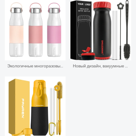
Экологичные многоразовые герметичные бутылки с водой объемом 500 мл с вакуумной изоляцией сохраняют 12 часов горячими
Новый дизайн, вакуумные термосы с двойными стенками, маленькая горловина с вакуумной изоляцией, спортивная бутылка для воды из нержавеющей стали с соломенной крышкой и силиконовыми рукавами