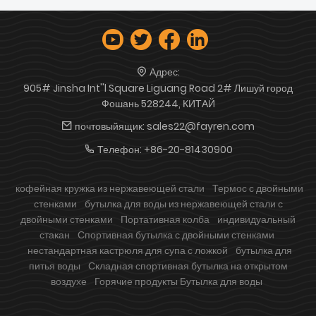
Адрес:
905# Jinsha Int''l Square Liguang Road 2# Лишуй город
Фошань 528244, КИТАЙ
почтовыйящик:
sales22@fayren.com
Телефон:
+86-20-81430900
кофейная кружка из нержавеющей стали
Термос с двойными
стенками
бутылка для воды из нержавеющей стали с
двойными стенками
Портативная колба
индивидуальный
стакан
Спортивная бутылка с двойными стенками
нестандартная кастрюля для супа с ложкой
бутылка для
питья воды
Складная спортивная бутылка на открытом
воздухе
Горячие продукты Бутылка для воды