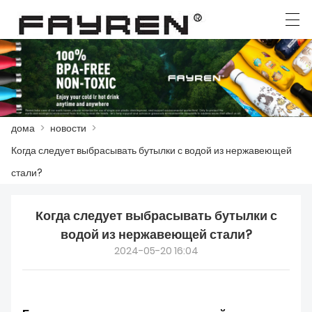
العربية
Deutsch
Ελληνική γλώσσα
English
дома
>
новости
>
ДОМА
Когда следует выбрасывать бутылки с водой из нержавеющей
ПРОДУКТЫ
стали?
НОВОСТИ
Когда следует выбрасывать бутылки с
СЛУЧАЙ
водой из нержавеющей стали?
2024-05-20 16:04
ЗАВОД
СВЯЖИТЕСЬ С НАМИ