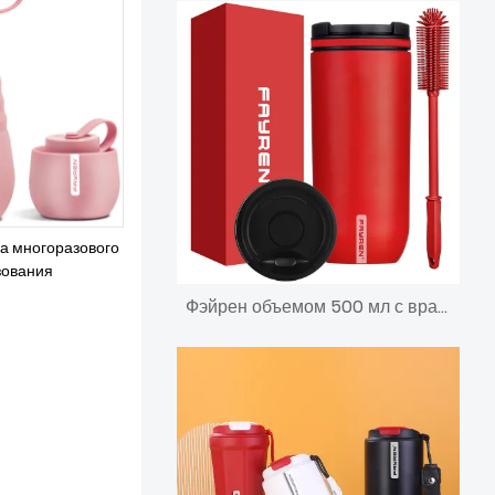
ая под заказ
а многоразового
зования
Фэйрен объемом 500 мл с вращающейся ручкой и крышкой. Пригородная чашка. Изолированная кофейная кружка из нержавеющей стали с защитой от разливов. Сохраняет напитки холодными в течение 24 часов и горячими в течение 12 часов.