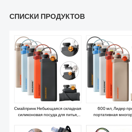
СПИСКИ ПРОДУКТОВ
Смайлринк Небьющаяся складная
600 мл, Лидер пр
силиконовая посуда для питья,
портативная много
складная складная силиконовая
спортивная бутылка 
бутылка для воды для спорта с
силиконовый складной 