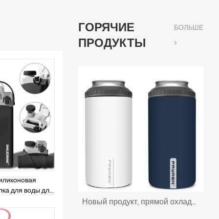
ГОРЯЧИЕ
БОЛЬШЕ
ПРОДУКТЫ
>
иликоновая
лка для воды для
ная многоразовая
Новый продукт, прямой охладитель для пива с двойными стенками из нержавеющей стали, сублимационная тонкая банка, охладитель, изоляционный держатель
ы для спортзала,