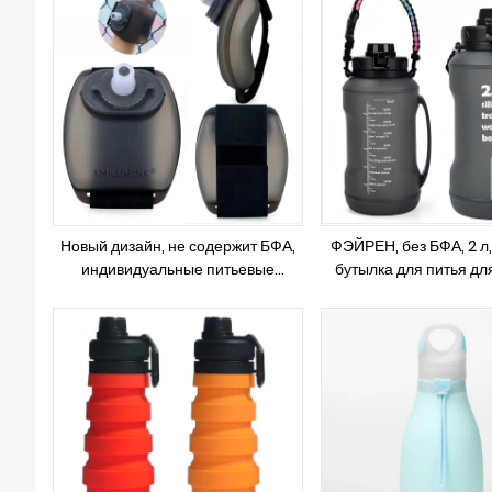
соломинкой
воды с ручко
Новый дизайн, не содержит БФА,
ФЭЙРЕН, без БФА, 2 л
индивидуальные питьевые
бутылка для питья дл
многоразовые силиконовые
спортом в тренажерном
складные спортивные бутылки для
путешествий, скл
напитков, детская складная
силиконовая бутылка 
изолированная бутылка для воды
соломинкой и маркеро