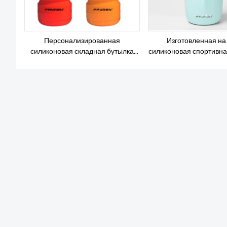
Персонализированная
Изготовленная на 
силиконовая складная бутылка
силиконовая спортивна
для воды для школьных
питьевая силиконовая
путешествий, занятий спортом,
бутылка для воды бе
кемпинга
путешествий