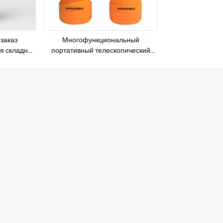
заказ
Многофункциональный
я складная
портативный телескопический
 складная
силиконовый дорожный чайник
з БФА для
Фэйрен, складная бутылка для
занятий спортом на открытом
воздухе