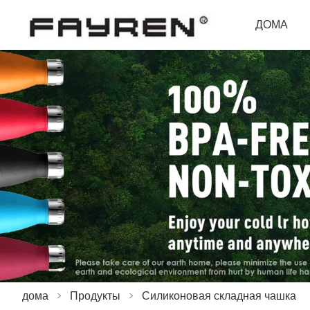
ДОМА
дома
>
Продукты
>
Силиконовая складная чашка