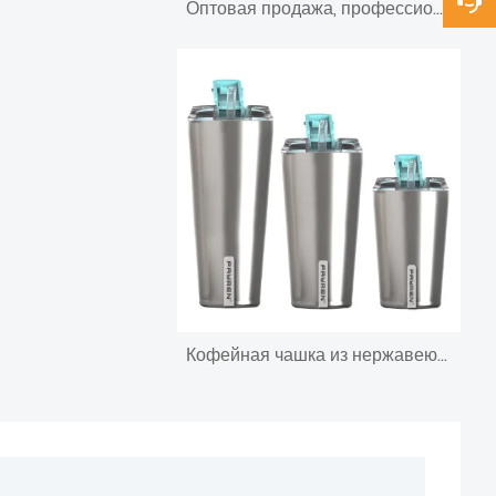
Оптовая продажа, профессиональная 304 нержавеющая сталь, 12 унций, двойные стенки с вакуумной изоляцией, пивные банки, охлаждающие чашки
Кофейная чашка из нержавеющей стали с двойными стенками и вакуумной изоляцией для горячих напитков 24 унции