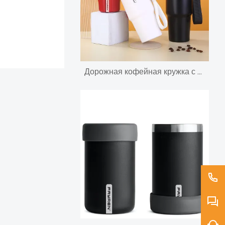
Дорожная кофейная кружка с двойными стенками и изоляцией из нержавеющей стали, с крышкой и ремешком