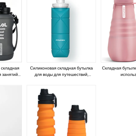
й
складные силиконовые складные
разработанн
бутылки для воды с соломинкой
, складная
Силиконовая складная бутылка
Складная бутылк
я занятий
для воды для путешествий,
исполь
 зале, для
спортзала, кемпинга, пешего
адная
туризма для путешествий,
для воды с
спортзала, кемпинга, пешего
м времени
туризма