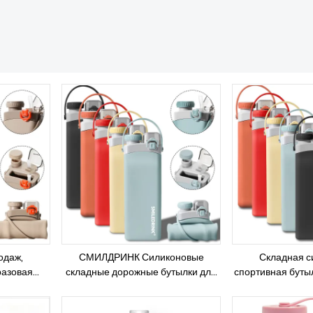
одаж,
СМИЛДРИНК Силиконовые
Складная с
разовая
складные дорожные бутылки для
спортивная буты
без БФА,
напитков для занятий в спортзале,
напитков, склад
стакан для
детская бутылка для воды,
бутылка для вод