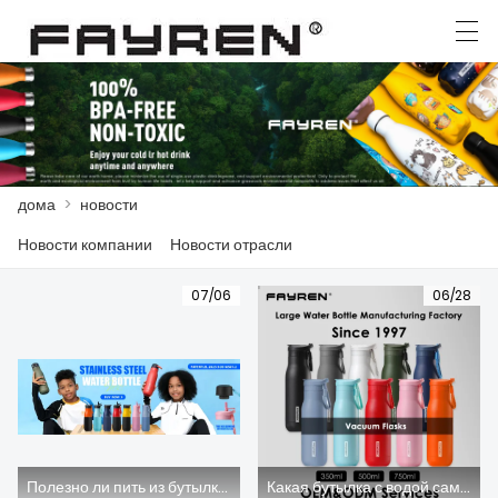
العربية
Deutsch
Ελληνική γλώσσα
English
дома
>
новости
ДОМА
Новости компании
Новости отрасли
ПРОДУКТЫ
07/06
06/28
НОВОСТИ
СЛУЧАЙ
ЗАВОД
СВЯЖИТЕСЬ С НАМИ
Полезно ли пить из бутылки из нержавеющей стали?
Какая бутылка с водой самая полезная?