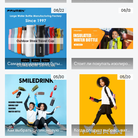
О НАС
06/22
06/13
Самая продаваемая бутылка для воды Фэйрен из нержавеющей стали.
Стоит ли покупать изолированные бутылки с водой?
05/30
05/20
Как выбрать силиконовую бутылку для воды, подходящую для детей?
Когда следует выбрасывать бутылки с водой из нержавеющей стали?