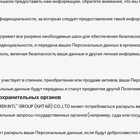
 решили предоставить нам информацию, обратите внимание, что м
фиденциальности, за которым следует предоставление такой информ
дпримет все разумно необходимые шаги для обеспечения безопасн
иденциальности, и передача ваших Персональных данных в организа
роль, включая безопасность ваши данные и другая личная информа
 участвует в слиянии, приобретении или продаже активов, ваши Пе
нальные данные будут переданы и станут предметом другой Политик
охранительных органов
REN INTL'' GROUP (КИТАЙ) CO.,LTD может потребоваться раскрыть в
ительные запросы государственных органов (например, суда или гос
т раскрыть ваши Персональные данные, если будут добросовестно п