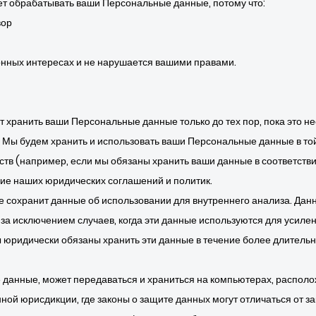
ет обрабатывать ваши Персональные данные, потому что:
вор
онных интересах и не нарушается вашими правами.
т хранить ваши Персональные данные только до тех пор, пока это н
Мы будем хранить и использовать ваши Персональные данные в той 
тв (например, если мы обязаны хранить ваши данные в соответств
ие наших юридических соглашений и политик.
е сохранит данные об использовании для внутреннего анализа. Дан
 за исключением случаев, когда эти данные используются для усил
 юридически обязаны хранить эти данные в течение более длительн
анные, может передаваться и храниться на компьютерах, располо
нной юрисдикции, где законы о защите данных могут отличаться от з