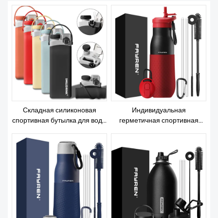
О НАС
Складная силиконовая
Индивидуальная
спортивная бутылка для воды
герметичная спортивная
для напитков, складная
бутылка для воды Теромы из
многоразовая бутылка для
нержавеющей стали с
воды для спортзала,
тройной вакуумной
разработанная под заказ
изоляцией и двойной
изоляцией по всему миру