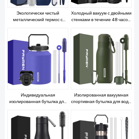
Экологически чистый
Холодный вакуум с двойными
металлический термос с
стенками в течение 48 часов.
двойными стенками из
Герметичный, не содержит
нержавеющей стали, не
БФА, большой спортивный
содержащий бпа, бутылка
кувшин для воды из
для питьевой воды
нержавеющей стали на 128
унций с ручкой, соломенными
крышками для носика.
Индивидуальная
Изолированная вакуумная
изолированная бутылка для
спортивная бутылка для воды
воды из нержавеющей стали
для детей и детей емкостью
с порошковым покрытием на
500 мл с веревочной ручкой
64 унции