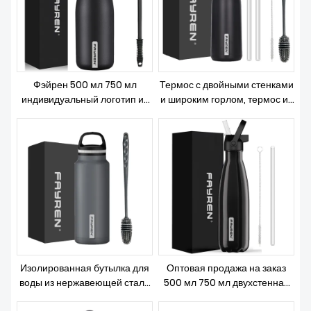
Фэйрен 500 мл 750 мл
Термос с двойными стенками
индивидуальный логотип из
и широким горлом, термос из
нержавеющей стали 304
нержавеющей стали, бутылка
изолированная спортивная
для воды с соломенной
бутылка для воды
крышкой и ручкой
герметичный термос с
двойными стенками термосы
Изолированная бутылка для
Оптовая продажа на заказ
воды из нержавеющей стали
500 мл 750 мл двухстенная
с большим горлышком,
вакуумная изоляция