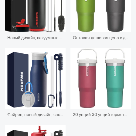
Новый дизайн, вакуумные термосы с двойными стенками, маленькая горловина с вакуумной изоляцией, спортивная бутылка для воды из нержавеющей стали с соломенной крышкой и силиконовыми рукавами
Оптовая дешевая цена с двойными стенками из нержавеющей стали 304 изолированная кофейная кружка с порошковым покрытием сублимационные заготовки кружка для путешествий
Фэйрен, новый дизайн, спортивная бутылка для воды из нержавеющей стали, термос с маленьким горлом, термосы с вакуумной изоляцией и соломенной крышкой
20 унций 30 унций герметичный термос из нержавеющей стали с вакуумной изоляцией, стакан для кофе, автомобильная кружка с ручкой и соломенной откидной крышкой