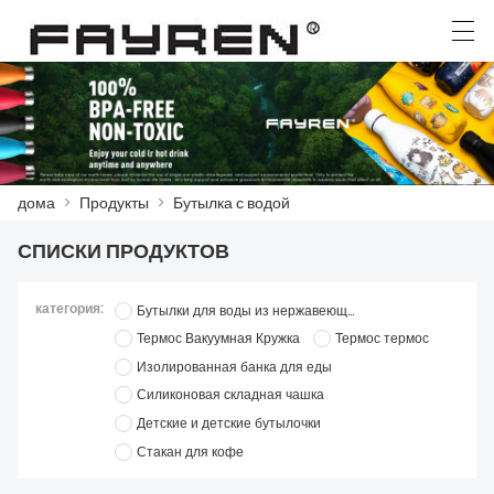
العربية
Deutsch
Ελληνική γλώσσα
English
дома
>
Продукты
>
Бутылка с водой
ДОМА
СПИСКИ ПРОДУКТОВ
ПРОДУКТЫ
категория:
Бутылки для воды из нержавеющей стали
НОВОСТИ
Термос Вакуумная Кружка
Термос термос
СЛУЧАЙ
Изолированная банка для еды
Силиконовая складная чашка
ЗАВОД
Детские и детские бутылочки
Стакан для кофе
СВЯЖИТЕСЬ С НАМИ