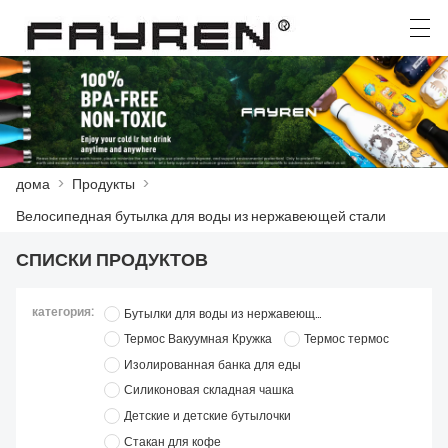
العربية
Deutsch
Ελληνική γλώσσα
English
дома
>
Продукты
>
ДОМА
Велосипедная бутылка для воды из нержавеющей стали
ПРОДУКТЫ
СПИСКИ ПРОДУКТОВ
НОВОСТИ
категория:
Бутылки для воды из нержавеющей стали
СЛУЧАЙ
Термос Вакуумная Кружка
Термос термос
Изолированная банка для еды
ЗАВОД
Силиконовая складная чашка
Детские и детские бутылочки
СВЯЖИТЕСЬ С НАМИ
Стакан для кофе