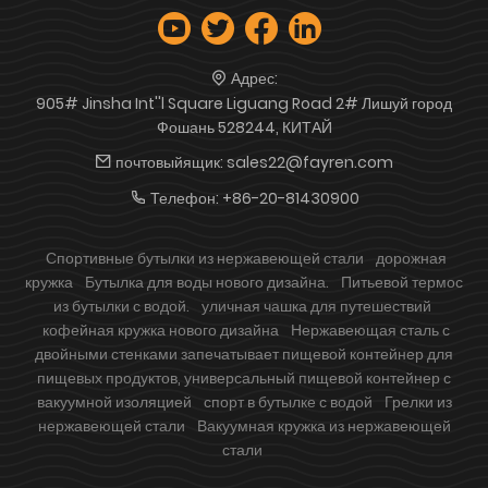
Адрес:
905# Jinsha Int''l Square Liguang Road 2# Лишуй город
Фошань 528244, КИТАЙ
почтовыйящик:
sales22@fayren.com
Телефон:
+86-20-81430900
Спортивные бутылки из нержавеющей стали
дорожная
кружка
Бутылка для воды нового дизайна.
Питьевой термос
из бутылки с водой.
уличная чашка для путешествий
кофейная кружка нового дизайна
Нержавеющая сталь с
двойными стенками запечатывает пищевой контейнер для
пищевых продуктов, универсальный пищевой контейнер с
вакуумной изоляцией
спорт в бутылке с водой
Грелки из
нержавеющей стали
Вакуумная кружка из нержавеющей
стали