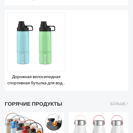
О НАС
Дорожная велосипедная
спортивная бутылка для воды
Фэйрен с вакуумной
изоляцией из нержавеющей
стали
ГОРЯЧИЕ ПРОДУКТЫ
БОЛЬШЕ >