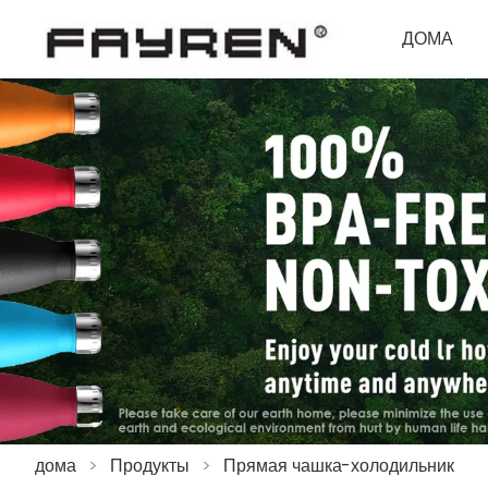
ДОМА
дома
>
Продукты
>
Прямая чашка-холодильник