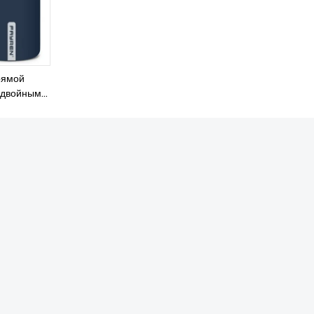
рямой
с двойными
щей стали,
ая банка,
ционный