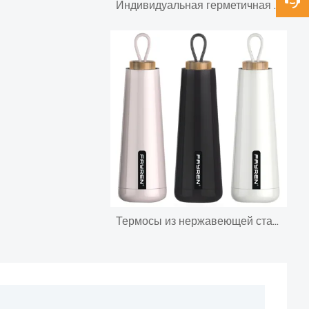
Индивидуальная герметичная спортивная бутылка для воды Теромы из нержавеющей стали с тройной вакуумной изоляцией и двойной изоляцией по всему миру
Термосы из нержавеющей стали-термосы