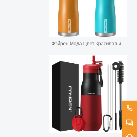
Фэйрен Мода Цвет Красивая изолированная металлическая бутылка для воды Термос с отскакивающей крышкой