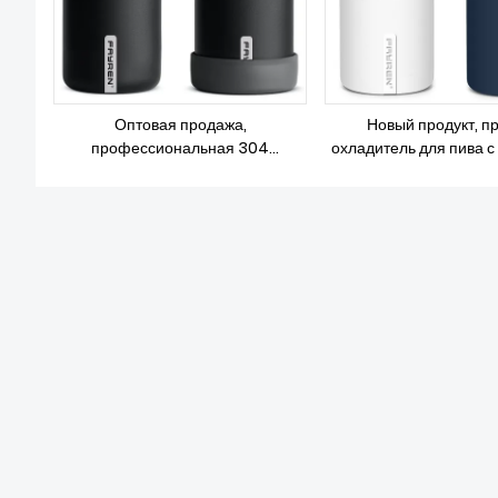
Оптовая продажа,
Новый продукт, п
профессиональная 304
охладитель для пива 
нержавеющая сталь, 12 унций,
стенками из нержавею
двойные стенки с вакуумной
сублимационная тонк
изоляцией, пивные банки,
охладитель, изоля
охлаждающие чашки
держатель