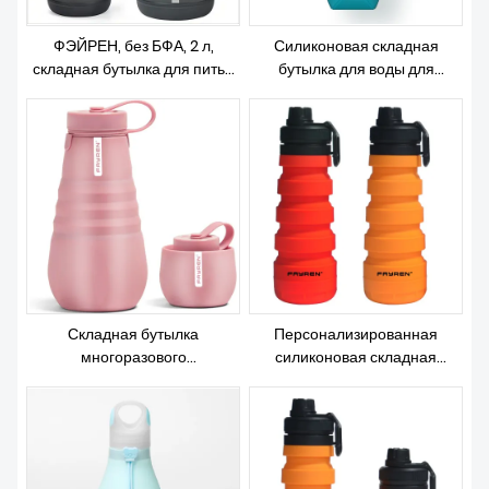
ФЭЙРЕН, без БФА, 2 л,
Силиконовая складная
складная бутылка для питья
бутылка для воды для
для занятий спортом в
путешествий, спортзала,
тренажерном зале, для
кемпинга, пешего туризма
путешествий, складная
для путешествий, спортзала,
силиконовая бутылка для
кемпинга, пешего туризма
воды с соломинкой и
маркером времени
Складная бутылка
Персонализированная
многоразового
силиконовая складная
использования
бутылка для воды для
школьных путешествий,
занятий спортом, кемпинга