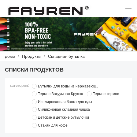
العربية
Deutsch
Ελληνική γλώσσα
English
дома
>
Продукты
>
Складная бутылка
ДОМА
СПИСКИ ПРОДУКТОВ
ПРОДУКТЫ
категория:
Бутылки для воды из нержавеющей стали
НОВОСТИ
Термос Вакуумная Кружка
Термос термос
СЛУЧАЙ
Изолированная банка для еды
Силиконовая складная чашка
ЗАВОД
Детские и детские бутылочки
Стакан для кофе
СВЯЖИТЕСЬ С НАМИ