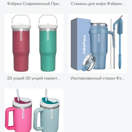
Фэйрен Современный Приятель Чашка 18/8 Нержавеющая сталь Приятель Чайная чашка-Креативная кофейная кружка устойчива к горячим и холодным температурам
Стаканы для кофе Фэйрен с ручкой и соломенной крышкой, стаканы с изоляцией из нержавеющей стали, дорожная кофейная кружка сохраняет тепло в течение 12 часов или холод в течение 24 часов
20 унций 30 унций герметичный термос из нержавеющей стали с вакуумной изоляцией, стакан для кофе, автомобильная кружка с ручкой и соломенной откидной крышкой
Изолированный стакан Фэйрен с ручкой, вакуумная чашка из нержавеющей стали с двойными стенками, соломинкой и крышками, для холодных/горячих напитков, герметичная, дорожная кружка для кофе