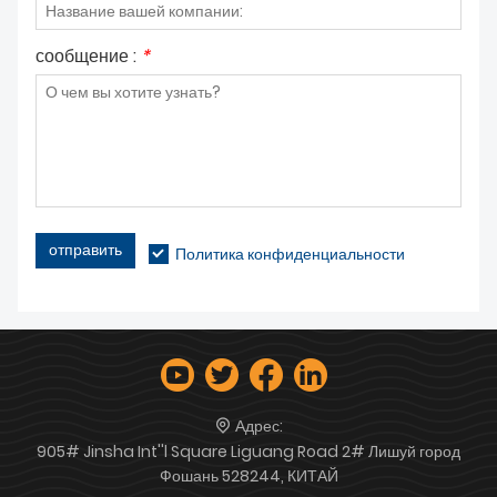
сообщение :
*
отправить
Политика конфиденциальности
Адрес:
905# Jinsha Int''l Square Liguang Road 2# Лишуй город
Фошань 528244, КИТАЙ