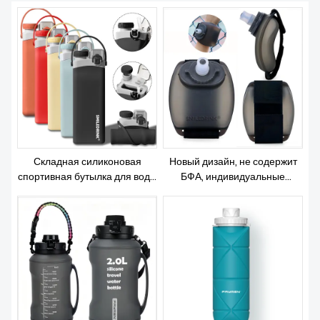
О НАС
Складная силиконовая
Новый дизайн, не содержит
спортивная бутылка для воды
БФА, индивидуальные
для напитков, складная
питьевые многоразовые
многоразовая бутылка для
силиконовые складные
воды для спортзала,
спортивные бутылки для
разработанная под заказ
напитков, детская складная
изолированная бутылка для
воды