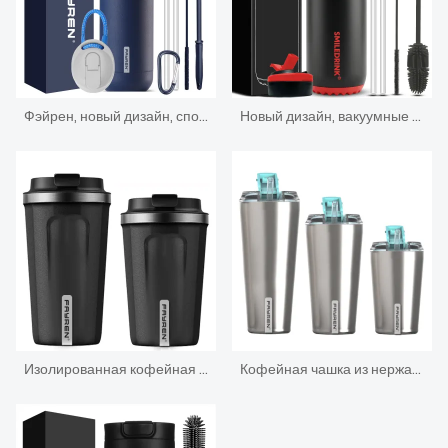
Фэйрен, новый дизайн, спортивная бутылка для воды из нержавеющей стали, термос с маленьким горлом, термосы с вакуумной изоляцией и соломенной крышкой
Новый дизайн, вакуумные термосы с двойными стенками, маленькая горловина с вакуумной изоляцией, спортивная бутылка для воды из нержавеющей стали с соломенной крышкой и силиконовыми рукавами
Изолированная кофейная дорожная кружка из нержавеющей стали
Кофейная чашка из нержавеющей стали с двойными стенками и вакуумной изоляцией для горячих напитков 24 унции