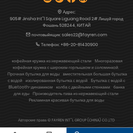
Адрес:
905# Jinsha Int''l Square Liguang Road 2# Лишуй город
Фошань 528244, КИТАЙ
почтовыйящик:
sales22@fayren.com
Телефон:
+86-20-81430900
кофейная кружка из нержавеющей стали
Многоразовая
кофейная кружка с широким горлышком и соломинкой.
Прочная бутылка для воды
вместительная большая бутылка
с водой
изолированная бутылка с водой
Бутылка с водой с
Bluetooth-динамиком
колба с двойными стенками
банка
для еды
Производитель пива из нержавеющей стали
Рекламная красивая бутылка для воды
Авторские права © FAYREN INT''L GROUP (CHINA) CO.,LTD