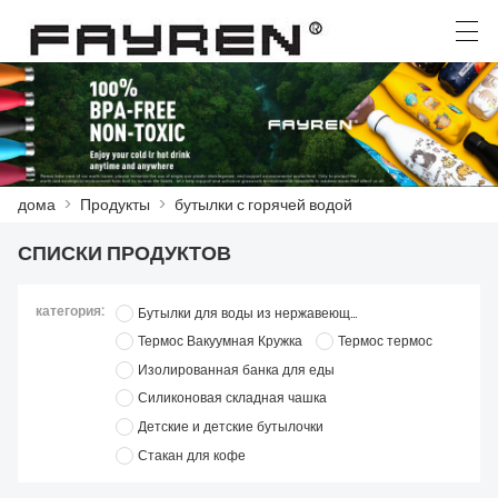
العربية
Deutsch
Ελληνική γλώσσα
English
дома
>
Продукты
>
бутылки с горячей водой
ДОМА
СПИСКИ ПРОДУКТОВ
ПРОДУКТЫ
категория:
Бутылки для воды из нержавеющей стали
НОВОСТИ
Термос Вакуумная Кружка
Термос термос
СЛУЧАЙ
Изолированная банка для еды
Силиконовая складная чашка
ЗАВОД
Детские и детские бутылочки
Стакан для кофе
СВЯЖИТЕСЬ С НАМИ