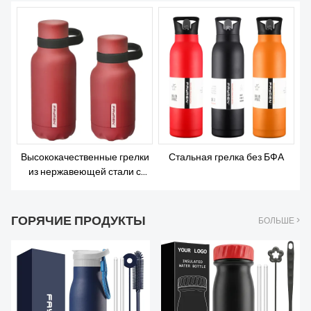
О НАС
Высококачественные грелки
Стальная грелка без БФА
из нержавеющей стали с
двойными стенками 304 и
резиновой краской с
силиконовой ручкой
ГОРЯЧИЕ ПРОДУКТЫ
БОЛЬШЕ >