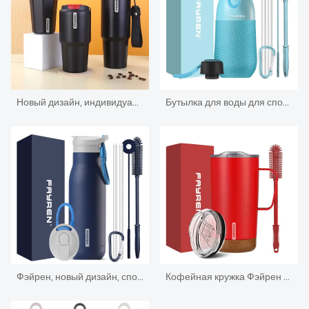
Новый дизайн, индивидуальные изолированные дорожные стаканы, стакан для кофе из нержавеющей стали с вакуумной изоляцией и крышкой
Бутылка для воды для спортивных напитков из нержавеющей стали под частной маркой
Фэйрен, новый дизайн, спортивная бутылка для воды из нержавеющей стали, термос с маленьким горлом, термосы с вакуумной изоляцией и соломенной крышкой
Кофейная кружка Фэйрен из нержавеющей стали на 16 унций с пробковым дном Кофейная кружка Кофейная кружка с нескользящим пробковым дном Кофейная кружка с ручкой