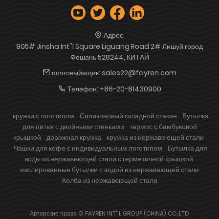
Адрес:
905# Jinsha Int''l Square Liguang Road 2# Лишуй город
Фошань 528244, КИТАЙ
почтовыйящик:
sales22@fayren.com
Телефон:
+86-20-81430900
кружки с логотипом
Силиконовый складной стакан
Бутылка
для питья с двойными стенками
термос с бамбуковой
крышкой
дорожная кружка
кружка из нержавеющей стали
Чашки для кофе с индивидуальным логотипом
Бутылка для
воды из нержавеющей стали с герметичной крышкой
изолированные бутылки с водой из нержавеющей стали
Колба из нержавеющей стали
Авторские права © FAYREN INT''L GROUP (CHINA) CO.,LTD