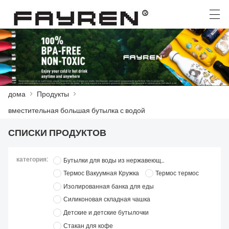
العربية
Deutsch
Ελληνική γλώσσα
English
дома
>
Продукты
>
ДОМА
вместительная большая бутылка с водой
ПРОДУКТЫ
СПИСКИ ПРОДУКТОВ
НОВОСТИ
категория:
Бутылки для воды из нержавеющей стали
СЛУЧАЙ
Термос Вакуумная Кружка
Термос термос
Изолированная банка для еды
ЗАВОД
Силиконовая складная чашка
Детские и детские бутылочки
СВЯЖИТЕСЬ С НАМИ
Стакан для кофе