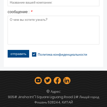
сообщение :
*
отправить
Политика конфиденциальности
Адрес:
905# Jinsha Int''l Square Liguang Road 2# Лишуй город
Фошань 528244, КИТАЙ