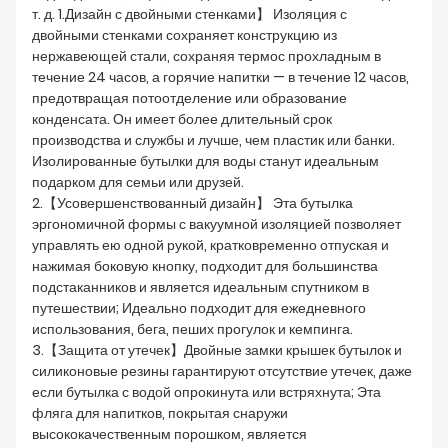
т. д. 1.Дизайн с двойными стенками】 Изоляция с
двойными стенками сохраняет конструкцию из
нержавеющей стали, сохраняя термос прохладным в
течение 24 часов, а горячие напитки — в течение 12 часов,
предотвращая потоотделение или образование
конденсата. Он имеет более длительный срок
производства и службы и лучше, чем пластик или банки.
Изолированные бутылки для воды станут идеальным
подарком для семьи или друзей.
2.【Усовершенствованный дизайн】 Эта бутылка
эргономичной формы с вакуумной изоляцией позволяет
управлять ею одной рукой, кратковременно отпуская и
нажимая боковую кнопку, подходит для большинства
подстаканников и является идеальным спутником в
путешествии; Идеально подходит для ежедневного
использования, бега, пеших прогулок и кемпинга.
3.【Защита от утечек】Двойные замки крышек бутылок и
силиконовые резины гарантируют отсутствие утечек, даже
если бутылка с водой опрокинута или встряхнута; Эта
фляга для напитков, покрытая снаружи
высококачественным порошком, является