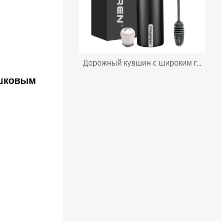
Дорожный кувшин с широким горлом, термос из нержавеющей стали, бутылка для воды, двойная теплая вакуумная чашка с кружкой для воды
ошковым