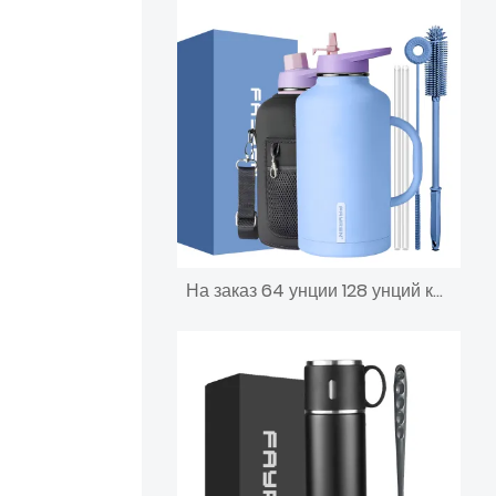
На заказ 64 унции 128 унций красочные термосы с двойными стенками для спортзала, спортивные изолированные бутылки для воды из нержавеющей стали