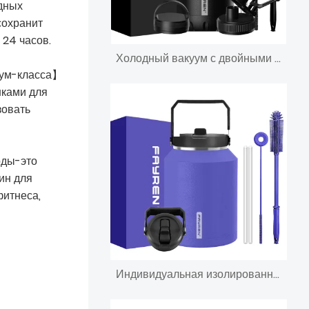
одных
сохранит
 24 часов.
Холодный вакуум с двойными стенками в течение 48 часов. Герметичный, не содержит БФА, большой спортивный кувшин для воды из нержавеющей стали на 128 унций с ручкой, соломенными крышками для носика.
иум-класса】
нками для
зовать
оды-это
ин для
фитнеса,
Индивидуальная изолированная бутылка для воды из нержавеющей стали с порошковым покрытием на 64 унции