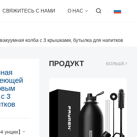
СВЯЖИТЕСЬ С НАМИ
О НАС
акуумная колба с 3 крышками, бутылка для напитков
ПРОДУКТ
БОЛЬШЕ >
нная
веющей
ковым
с 3
итков
64 унции】-