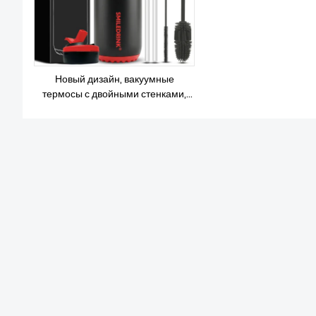
Новый дизайн, вакуумные
термосы с двойными стенками,
маленькая горловина с вакуумной
изоляцией, спортивная бутылка
для воды из нержавеющей стали с
соломенной крышкой и
силиконовыми рукавами