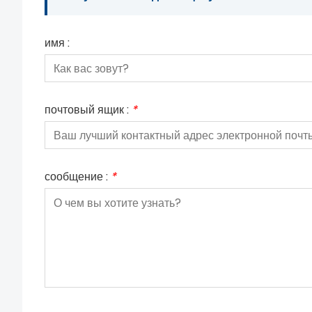
имя :
почтовый ящик :
*
сообщение :
*