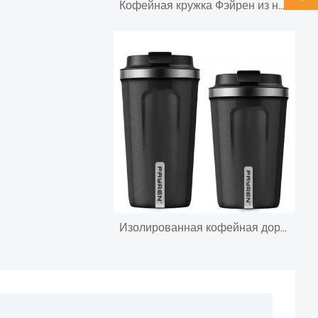
Кофейная кружка Фэйрен из нержавеющей стали на 16 унций с пробковым дном Кофейная кружка Кофейная кружка с нескользящим пробковым дном Кофейная кружка с ручкой
Изолированная кофейная дорожная кружка из нержавеющей стали