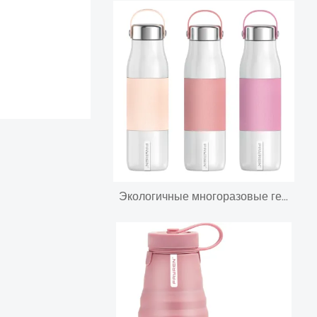
Экологичные многоразовые герметичные бутылки с водой объемом 500 мл с вакуумной изоляцией сохраняют 12 часов горячими