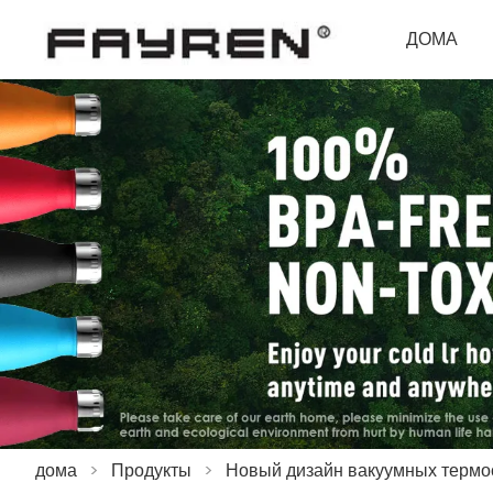
ДОМА
дома
>
Продукты
>
Новый дизайн вакуумных термо