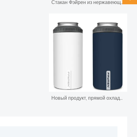
Стакан Фэйрен из нержавеющей стали с цветными блоками, изолированная чашка с крышкой и соломинкой, дорожная кофейная кружка с двойными стенками
Новый продукт, прямой охладитель для пива с двойными стенками из нержавеющей стали, сублимационная тонкая банка, охладитель, изоляционный держатель