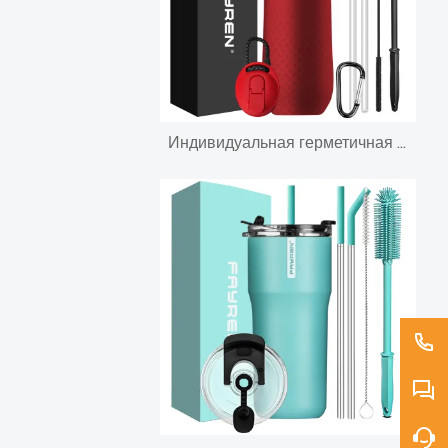
Индивидуальная герметичная спортивная бутылка для воды Теромы из нержавеющей стали с тройной вакуумной изоляцией и двойной изоляцией по всему миру