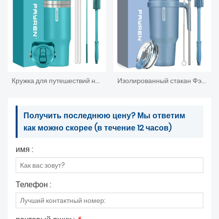
Кружка для путешествий на открытом воздухе, стакан, кружка из нержавеющей стали на 20 унций с вакуумной изоляцией, крышкой с ручкой и кофейная кружка с соломенной изоляцией
Изолированный стакан Фэйрен с ручкой, вакуумная чашка из нержавеющей стали с двойными стенками, соломинкой и крышками, для холодных/горячих напитков, герметичная, дорожная кружка для кофе
Получить последнюю цену? Мы ответим
как можно скорее (в течение 12 часов)
имя :
Телефон :