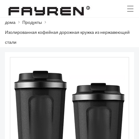
дома
>
Продукты
>
العربية
Deutsch
Ελληνική γλώσσα
English
Изолированная кофейная дорожная кружка из нержавеющей
стали
ДОМА
ПРОДУКТЫ
НОВОСТИ
СЛУЧАЙ
ЗАВОД
СВЯЖИТЕСЬ С НАМИ