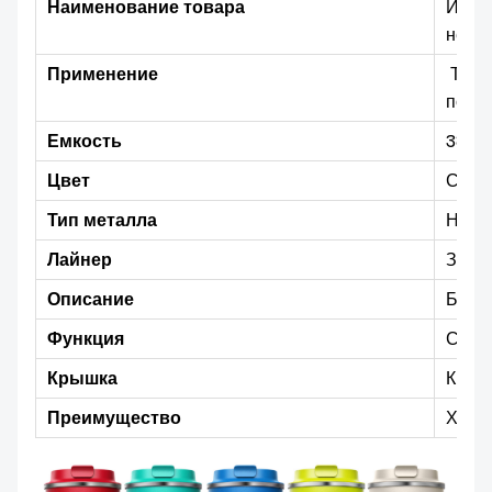
Наименование товара
Изол
нерж
Применение
Трена
пода
Емкость
380/
Цвет
Синий
Тип металла
Нерж
Лайнер
Здор
Описание
Безоп
Функция
Сохр
Крышка
Крыш
Преимущество
Хоро