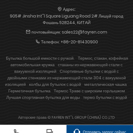
Адрес:
905# Jinsha Int''l Square Liguang Road 2# Лишуй город
Фошань 528244, КИТАЙ
почтовыйящик:
sales22@fayren.com
Телефон:
+86-20-81430900
Бутылка большой емкости с ручкой.
Термос, стакан, кофейная
автомобильная кружка
стаканы из нержавеющей стали с
вакуумной изоляцией
Спортивные бутылки с водой с
двойными стенками из нержавеющей стали 304 с вакуумной
изоляцией
колбы для бутылок с водой
металлическая чашка
Герметичная бутылка
Термос Траве с широким горлышком
Лучшая спортивная бутылка для воды
термо бутылки с водой
Авторские права © FAYREN INT''L GROUP (CHINA) CO.,LTD
Отправить запрос сейчас