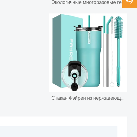
Экологичные многоразовые герметичные бутылки с водой объемом 500 мл с вакуумной изоляцией сохраняют 12 часов горячими
Стакан Фэйрен из нержавеющей стали с цветными блоками, изолированная чашка с крышкой и соломинкой, дорожная кофейная кружка с двойными стенками