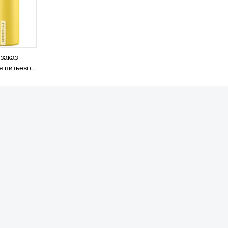
заказ
я питьевой