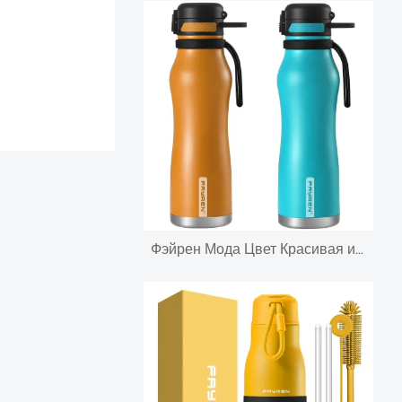
Фэйрен Мода Цвет Красивая изолированная металлическая бутылка для воды Термос с отскакивающей крышкой