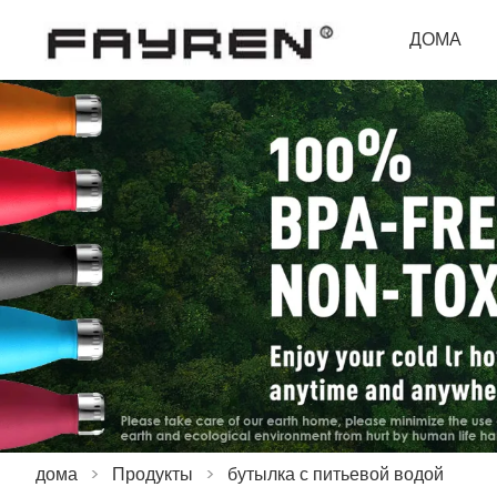
ДОМА
дома
>
Продукты
>
бутылка с питьевой водой